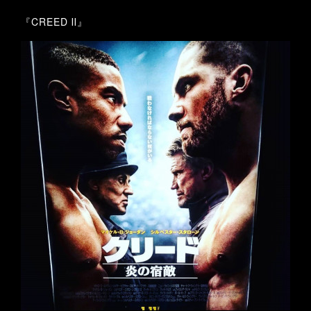
『CREED Ⅱ』