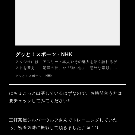
グッと！スポーツ - NHK
スタジオには、アスリート本人やその魅力を熱く語れるゲ
ストを迎え、「驚異の技」や「強い心」「意外な素顔」…
グッと！スポーツ - NHK
にちょこっと出演しているはずなので、お時間合う方は
要チェックしてみてください!!
三軒茶屋シルバーウルフさんでトレーニングしていた
ら、密着気味に撮影して頂きました(*´ω｀*)