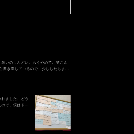
。暑いのしんどい。もうやめて。笑こん
ら書き直しているので、少ししたらま…
われました、どう
たので、僕はド…