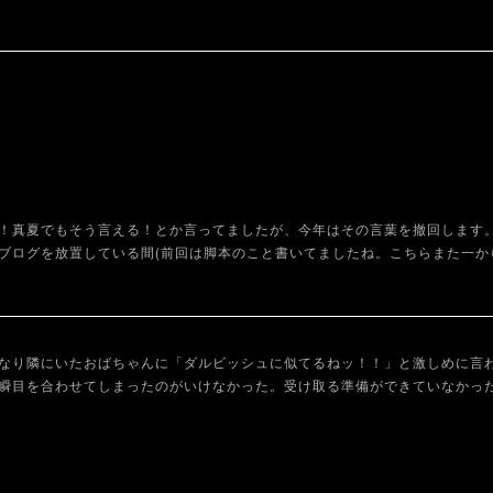
！真夏でもそう言える！とか言ってましたが、今年はその言葉を撤回します
ブログを放置している間(前回は脚本のこと書いてましたね。こちらまた一か
なり隣にいたおばちゃんに「ダルビッシュに似てるねッ！！」と激しめに言
瞬目を合わせてしまったのがいけなかった。受け取る準備ができていなかっ