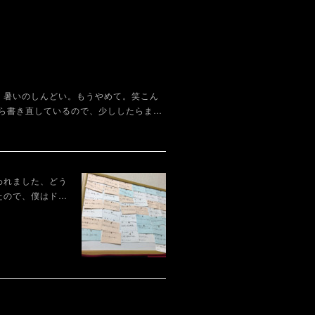
。暑いのしんどい。もうやめて。笑こん
ら書き直しているので、少ししたらま…
われました、どう
たので、僕はド…