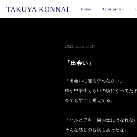
TAKUYA KONNAI
Home
Actor profile
2023.02.15 07:37
「出会い」
「出会いに運命求めなさいよ」
確か中学生くらいの頃にやってた
今でもすごく覚えてる。
「ハルとアキ。隣同士にはなれな
そんな感じの台詞もあったな。