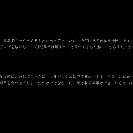
！真夏でもそう言える！とか言ってましたが、今年はその言葉を撤回します
ブログを放置している間(前回は脚本のこと書いてましたね。こちらまた一か
なり隣にいたおばちゃんに「ダルビッシュに似てるねッ！！」と激しめに言
瞬目を合わせてしまったのがいけなかった。受け取る準備ができていなかっ