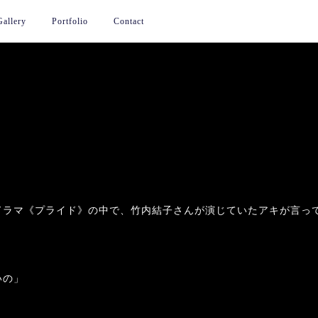
Gallery
Portfolio
Contact
ドラマ《プライド》の中で、竹内結子さんが演じていたアキが言っ
いの」